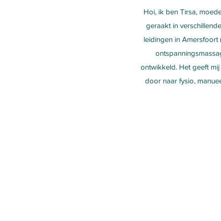
Hoi, ik ben Tirsa, moed
geraakt in verschillen
leidingen in Amersfoort
ontspanningsmassage
ontwikkeld. Het geeft mij
door naar fysio, manuee