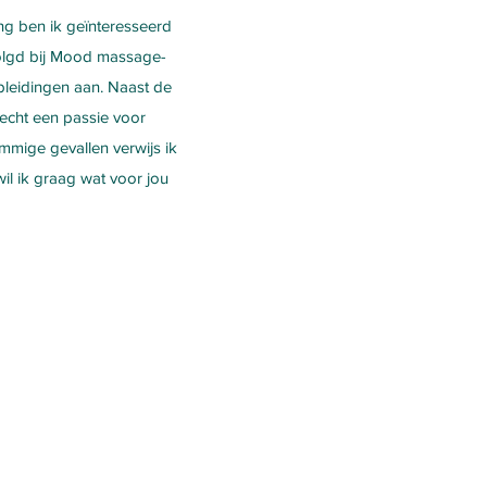
ng ben ik geïnteresseerd
volgd bij Mood massage-
pleidingen aan. Naast de
echt een passie voor
ommige gevallen verwijs ik
il ik graag wat voor jou